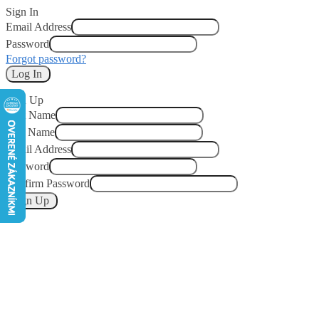
Sign In
Email Address
Password
Forgot password?
Log In
Sign Up
First Name
Last Name
Email Address
Password
Confirm Password
Sign Up