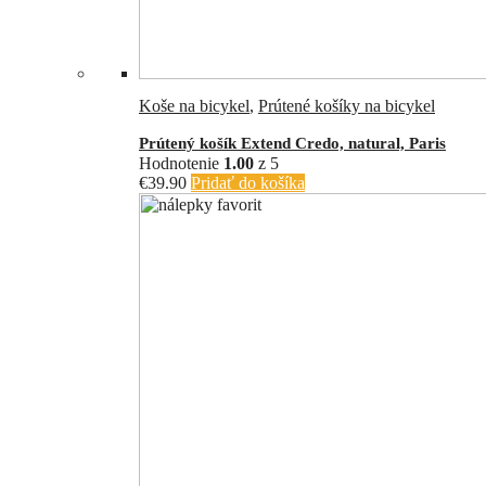
Koše na bicykel
,
Prútené košíky na bicykel
Prútený košík Extend Credo, natural, Paris
Hodnotenie
1.00
z 5
€
39.90
Pridať do košíka