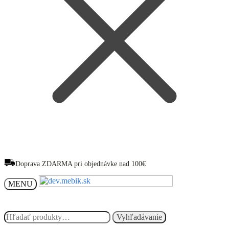
Doprava ZDARMA pri objednávke nad 100€
MENU
Hľadať:
Hľadať:
Vyhľadávanie
Vyhľadávanie