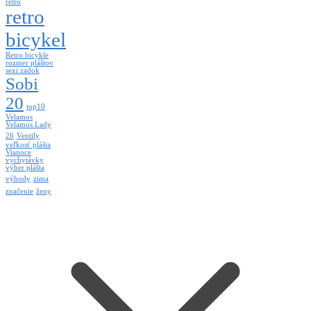
retro
retro
bicykel
Retro bicykle
rozmer pláštov
sexi zadok
Sobi
20
top10
Velamos
Velamos Lady
26
Ventily
veľkosť plášta
Vianoce
vychytávky
výber plášta
výhody
zima
značenie
ženy