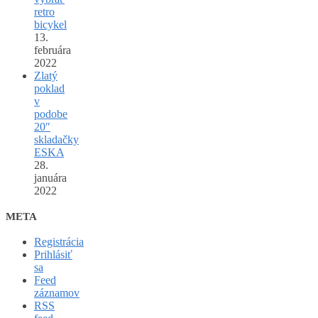
retro
bicykel
13.
februára
2022
Zlatý
poklad
v
podobe
20″
skladačky
ESKA
28.
januára
2022
META
Registrácia
Prihlásiť
sa
Feed
záznamov
RSS