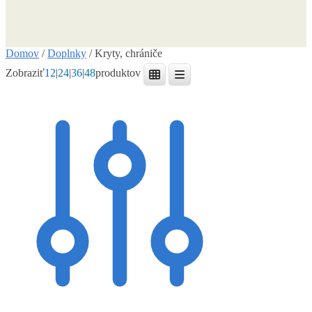
Domov
/
Doplnky
/
Kryty, chrániče
Zobraziť
12
|
24
|
36
|
48
produktov