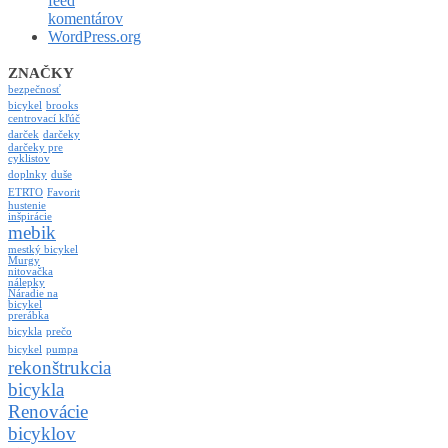
feed
komentárov
WordPress.org
ZNAČKY
bezpečnosť
bicykel
brooks
centrovací kľúč
darček
darčeky
darčeky pre
cyklistov
doplnky
duše
ETRTO
Favorit
hustenie
inšpirácie
mebik
mestký bicykel
Murgy
nitovačka
nálepky
Náradie na
bicykel
prerábka
bicykla
prečo
bicykel
pumpa
rekonštrukcia
bicykla
Renovácie
bicyklov