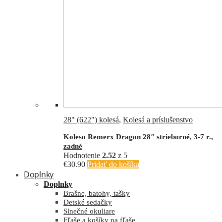
28" (622") kolesá
,
Kolesá a príslušenstvo
Koleso Remerx Dragon 28″ strieborné, 3-7 r.,
zadné
Hodnotenie
2.52
z 5
€
30.90
Pridať do košíka
Doplnky
Doplnky
Brašne, batohy, tašky
Detské sedačky
Slnečné okuliare
Fľaše a košíky na fľaše