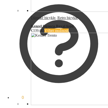
Dámske bicykle
,
Retro bicykle
Kenzel Signora Royal 6spd
€
339.00
Výber možností
€
0.00
0