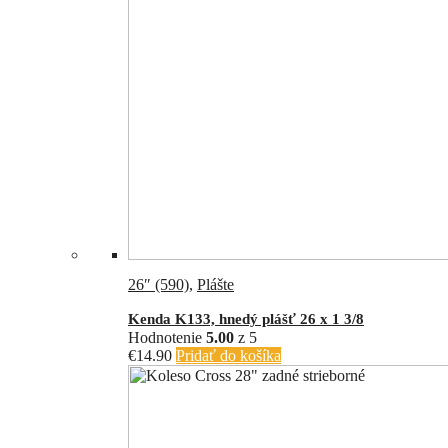
26″ (590)
,
Plášte
Kenda K133, hnedý plášť 26 x 1 3/8
Hodnotenie
5.00
z 5
€
14.90
Pridať do košíka