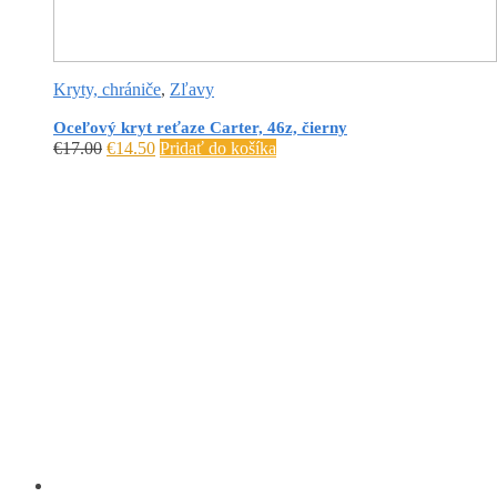
Kryty, chrániče
,
Zľavy
Oceľový kryt reťaze Carter, 46z, čierny
€
17.00
€
14.50
Pridať do košíka