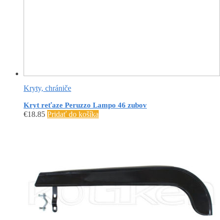
Kryty, chrániče
Kryt reťaze Peruzzo Lampo 46 zubov
€
18.85
Pridať do košíka