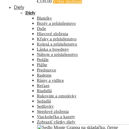
€
339.00
Výber možností
Diely
Diely
Blatníky
Brzdy a príslušentsvo
Duše
Hlavové zloženia
Kľuky a príslušenstvo
Kolesá a príslušenstvo
Lánka a bowdeny
Náboje a príslušenstvo
Pedále
Plášte
Predstavce
Radenie
Rámy a vidlice
Reťaze
Riadidlá
Rukoväte a omotávky
Sedadlá
Sedlovky
Stredové zloženia
Viackolečka a kazety
Zobraziť všetky diely