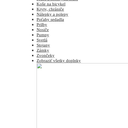
Koše na bicykel
Kryty, chrániče
Nálepky a polepy
Poťahy sedadla
Prilby
Nosiče
Pumpy
Svetlá
Stojany
Zámky
Zvončeky
Zobraziť všetky doplnky