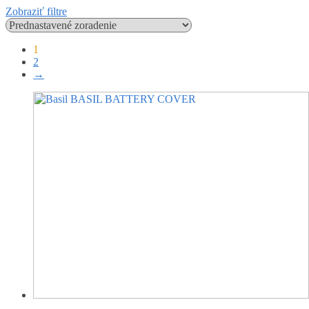
Zobraziť filtre
1
2
→