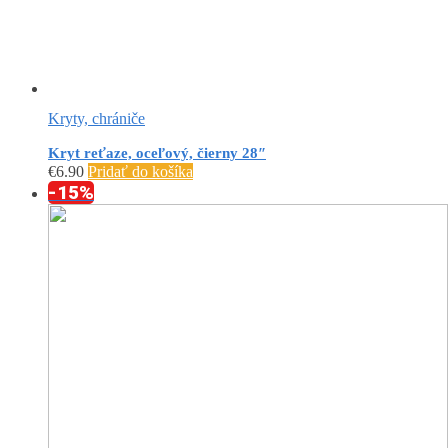
Kryty, chrániče
Kryt reťaze, oceľový, čierny 28″
€
6.90
Pridať do košíka
-15%