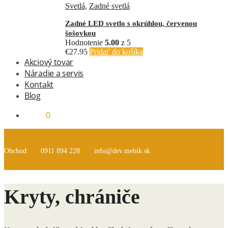
Svetlá
,
Zadné svetlá
Zadné LED svetlo s okrúhlou, červenou
šošovkou
Hodnotenie
5.00
z 5
€
27.95
Pridať do košíka
Akciový tovar
Náradie a servis
Kontakt
Blog
€
0.00
0
Obchod:
0911 894 228
info@dev.mebik.sk
Kryty, chrániče