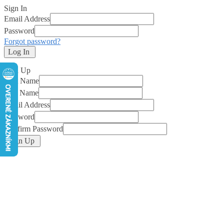
Sign In
Email Address
Password
Forgot password?
Log In
Sign Up
First Name
Last Name
Email Address
Password
Confirm Password
Sign Up