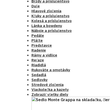
Brzdy a príslušentsvo
Duše
Hlavové zloženia
Kľuky a príslušenstvo
Kolesá a príslušenstvo
Lánka a bowdeny
Náboje a príslušenstvo
Pedále
Plášte
Predstavce
Radenie
Rámy a vidlice
Reťaze
Riadidlá
Rukoväte a omotávky
Sedadlá
Sedlovky
Stredové zloženia
Viackolečka a kazety
Zobraziť všetky diely