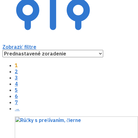
Zobraziť filtre
1
2
3
4
5
6
7
→