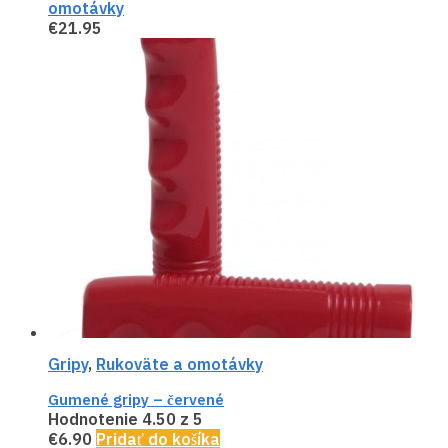
omotávky
€
21.95
Gripy
,
Rukoväte a omotávky
Gumené gripy – červené
Hodnotenie
4.50
z 5
€
6.90
Pridať do košíka