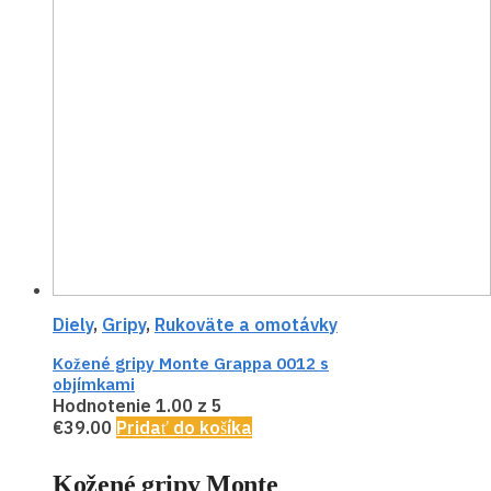
Diely
,
Gripy
,
Rukoväte a omotávky
Kožené gripy Monte Grappa 0012 s
objímkami
Hodnotenie
1.00
z 5
€
39.00
Pridať do košíka
Kožené gripy Monte