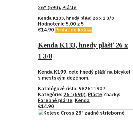
26″ (590)
,
Plášte
Kenda K133, hnedý plášť 26 x 1 3/8
Hodnotenie
5.00
z 5
€
14.90
Pridať do košíka
Kenda K133, hnedý plášť 26 x
1 3/8
Kenda K199, celo hnedý plášť na bicykel
s mestským dezénom.
Katalógové číslo:
982611907
Kategórie:
26″ (590)
,
Plášte
Značky:
Farebné plášte
,
Kenda
€
14.90