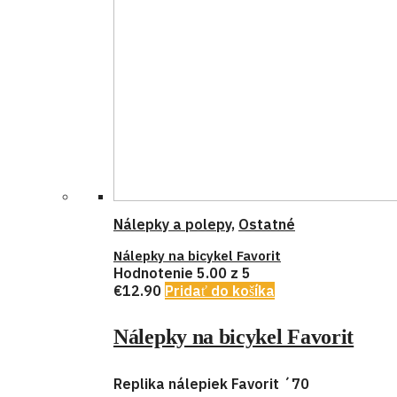
Nálepky a polepy
,
Ostatné
Nálepky na bicykel Favorit
Hodnotenie
5.00
z 5
€
12.90
Pridať do košíka
Nálepky na bicykel Favorit
Replika nálepiek Favorit ´70