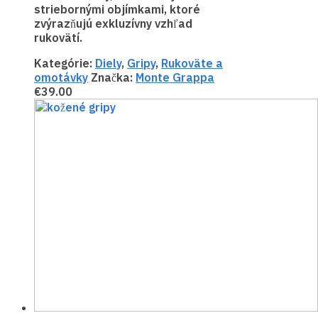
striebornými objímkami, ktoré
zvýrazňujú exkluzívny vzhľad
rukovätí.
Kategórie:
Diely
,
Gripy
,
Rukoväte a
omotávky
Značka:
Monte Grappa
€
39.00