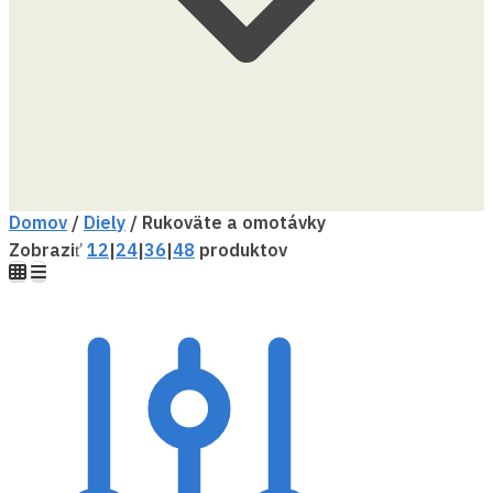
Domov
/
Diely
/
Rukoväte a omotávky
Zobraziť
12
|
24
|
36
|
48
produktov