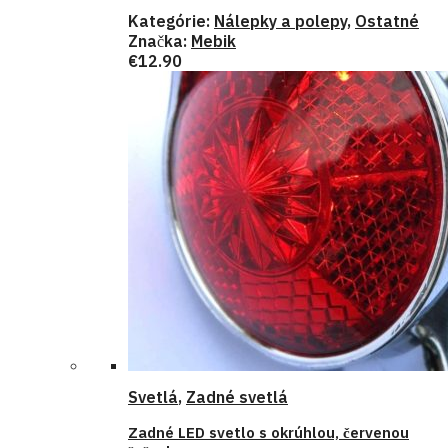
Kategórie:
Nálepky a polepy
,
Ostatné
Značka:
Mebik
€
12.90
Svetlá
,
Zadné svetlá
Zadné LED svetlo s okrúhlou, červenou