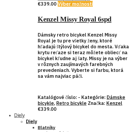
€
339.00
Výber možností
Kenzel Missy Royal 6spd
Dámsky retro bicykel Kenzel Missy
Royal je tu pre všetky ženy, ktoré
hľadajú štýlový bicykel do mesta. Vďaka
krytu reťaze si teraz môžete obliecť na
bicykel kľudne aj šaty. Missy je na výber
v rôznych zaujímavých farebných
prevedeniach. Vyberte si farbu, ktorá
sa vám najviac páči.
Katalógové číslo:
-
Kategórie:
Dámske
bicykle
,
Retro bicykle
Značka:
Kenzel
€
339.00
Diely
Diely
Blatníky