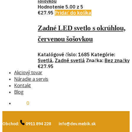
šošovkou
Hodnotenie
5.00
z 5
€
27.95
Pridať do košíka
Zadné LED svetlo s okrúhlou,
červenou šošovkou
Katalógové číslo:
1685
Kategórie:
Svetlá
,
Zadné svetlá
Značka:
Bez značky
€
27.95
Akciový tovar
Náradie a servis
Kontakt
Blog
€
0.00
0
Obchod:
0911 894 228
info@dev.mebik.sk