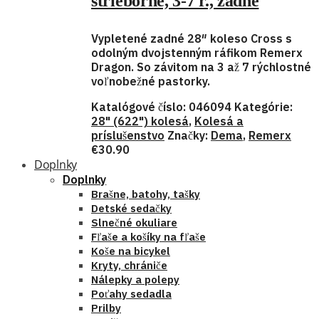
strieborné, 3-7 r., zadné
Vypletené zadné 28″ koleso Cross s
odolným dvojstenným ráfikom Remerx
Dragon. So závitom na 3 až 7 rýchlostné
voľnobežné pastorky.
Katalógové číslo:
046094
Kategórie:
28" (622") kolesá
,
Kolesá a
príslušenstvo
Značky:
Dema
,
Remerx
€
30.90
Doplnky
Doplnky
Brašne, batohy, tašky
Detské sedačky
Slnečné okuliare
Fľaše a košíky na fľaše
Koše na bicykel
Kryty, chrániče
Nálepky a polepy
Poťahy sedadla
Prilby