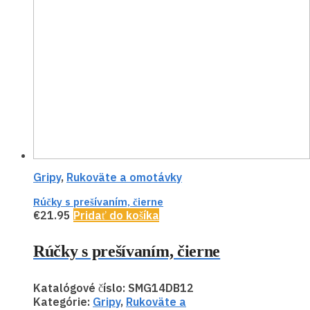
Gripy
,
Rukoväte a omotávky
Rúčky s prešívaním, čierne
€
21.95
Pridať do košíka
Rúčky s prešívaním, čierne
Katalógové číslo:
SMG14DB12
Kategórie:
Gripy
,
Rukoväte a