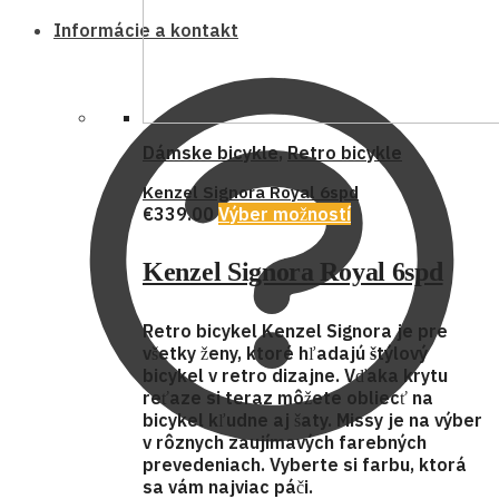
Informácie a kontakt
Dámske bicykle
,
Retro bicykle
Kenzel Signora Royal 6spd
€
339.00
Výber možností
Kenzel Signora Royal 6spd
Retro bicykel
Kenzel Signora
je pre
všetky ženy, ktoré hľadajú
štýlový
bicykel
v retro dizajne. Vďaka krytu
reťaze si teraz môžete obliecť na
bicykel kľudne aj šaty. Missy je na výber
v rôznych zaujímavých farebných
prevedeniach. Vyberte si farbu, ktorá
sa vám najviac páči.