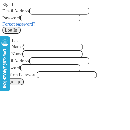
Sign In
Email Address
Password
Forgot password?
Log In
Sign Up
First Name
Last Name
Email Address
Password
Confirm Password
Sign Up