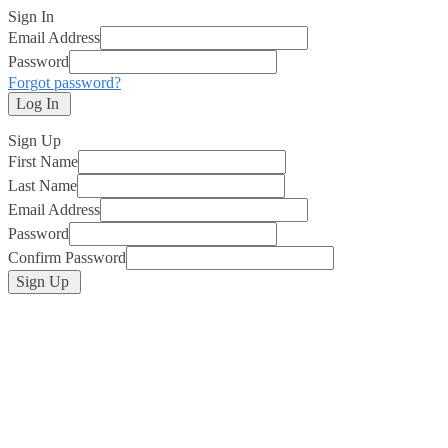
Sign In
Email Address
Password
Forgot password?
Log In
Sign Up
First Name
Last Name
Email Address
Password
Confirm Password
Sign Up