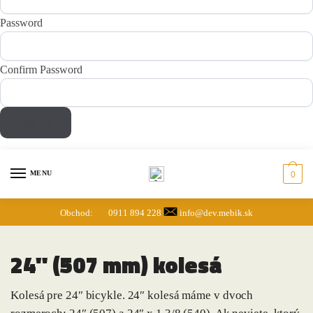
Password
Confirm Password
Sign Up
Skip
Skip
to
to
0
MENU
navigation
content
Obchod:
0911 894 228
info@dev.mebik.sk
24" (507 mm) kolesá
Kolesá pre 24″ bicykle. 24″ kolesá máme v dvoch