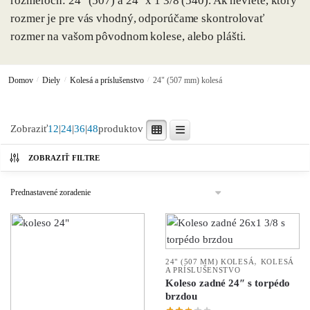
rozmeroch: 24″ (507) a 24″ x 1 3/8 (540). Ak neviete, ktorý
rozmer je pre vás vhodný, odporúčame skontrolovať
rozmer na vašom pôvodnom kolese, alebo plášti.
Domov
/
Diely
/
Kolesá a príslušenstvo
/
24" (507 mm) kolesá
Zobraziť
12
|
24
|
36
|
48
produktov
ZOBRAZIŤ FILTRE
,
24" (507 MM) KOLESÁ
KOLESÁ
A PRÍSLUŠENSTVO
Koleso zadné 24″ s torpédo
brzdou