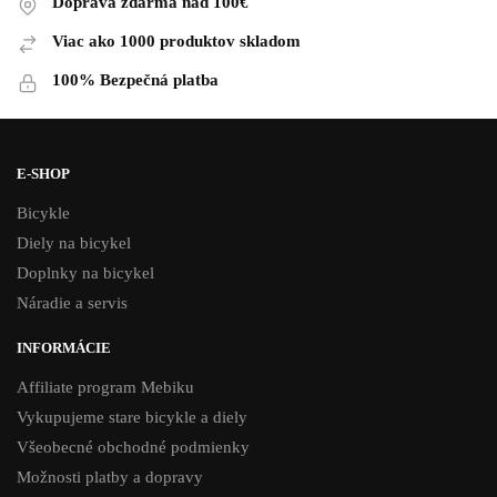
Doprava zdarma nad 100€
Viac ako 1000 produktov skladom
100% Bezpečná platba
E-SHOP
Bicykle
Diely na bicykel
Doplnky na bicykel
Náradie a servis
INFORMÁCIE
Affiliate program Mebiku
Vykupujeme stare bicykle a diely
Všeobecné obchodné podmienky
Možnosti platby a dopravy