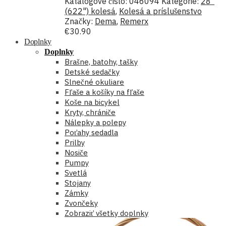
Katalógové číslo:
046094
Kategórie:
28"
(622") kolesá
,
Kolesá a príslušenstvo
Značky:
Dema
,
Remerx
€
30.90
Doplnky
Doplnky
Brašne, batohy, tašky
Detské sedačky
Slnečné okuliare
Fľaše a košíky na fľaše
Koše na bicykel
Kryty, chrániče
Nálepky a polepy
Poťahy sedadla
Prilby
Nosiče
Pumpy
Svetlá
Stojany
Zámky
Zvončeky
Zobraziť všetky doplnky