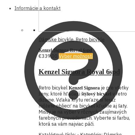
Informácie a kontakt
Dámske bicykle
,
Retro bicykle
Kenzel Signora Royal 6spd
€
339.00
Výber možností
Kenzel Signora Royal 6spd
Retro bicykel
je pre všetky
Kenzel Signora
ženy, ktoré hľadajú
v retro
štýlový bicykel
dizajne. Vďaka krytu reťaze si teraz
môžete obliecť na bicykel kľudne aj šaty.
Missy je na výber v rôznych zaujímavých
farebných prevedeniach. Vyberte si farbu,
ktorá sa vám najviac páči.
Katalógové číslo:
-
Kategórie:
Dámske