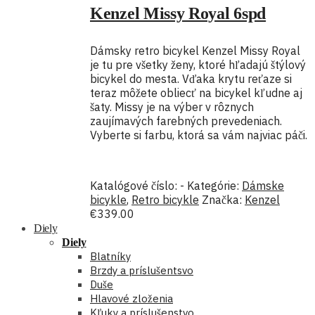
Kenzel Missy Royal 6spd
Dámsky retro bicykel Kenzel Missy Royal
je tu pre všetky ženy, ktoré hľadajú štýlový
bicykel do mesta. Vďaka krytu reťaze si
teraz môžete obliecť na bicykel kľudne aj
šaty. Missy je na výber v rôznych
zaujímavých farebných prevedeniach.
Vyberte si farbu, ktorá sa vám najviac páči.
Katalógové číslo:
-
Kategórie:
Dámske
bicykle
,
Retro bicykle
Značka:
Kenzel
€
339.00
Diely
Diely
Blatníky
Brzdy a príslušentsvo
Duše
Hlavové zloženia
Kľuky a príslušenstvo