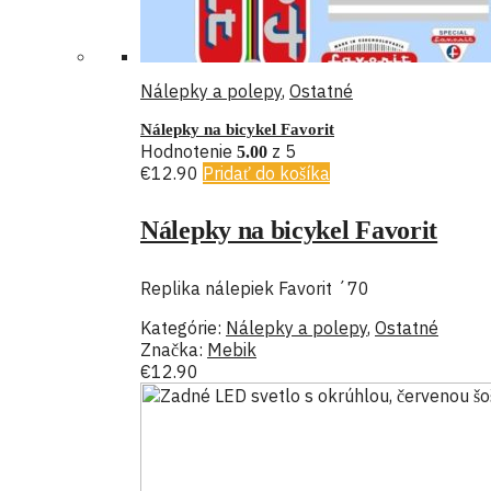
Nálepky a polepy
,
Ostatné
Nálepky na bicykel Favorit
Hodnotenie
z 5
5.00
€
12.90
Pridať do košíka
Nálepky na bicykel Favorit
Replika nálepiek Favorit ´70
Kategórie:
Nálepky a polepy
,
Ostatné
Značka:
Mebik
€
12.90