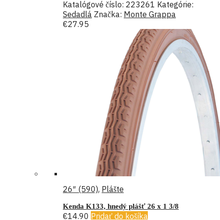
Katalógové číslo:
223261
Kategórie:
Sedadlá
Značka:
Monte Grappa
€
27.95
26″ (590)
,
Plášte
Kenda K133, hnedý plášť 26 x 1 3/8
€
14.90
Pridať do košíka