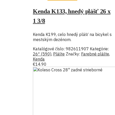
Kenda K133, hnedý plášť 26 x
1 3/8
Kenda K199, celo hnedý plášť na bicykel s
mestským dezénom.
Katalógové číslo:
982611907
Kategórie:
26″ (590)
,
Plášte
Značky:
Farebné plášte
,
Kenda
€
14.90