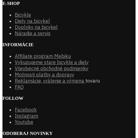
E-SHOP
Bicykle
Diely na bicykel
Doplnky na bicykel
Náradie a servis
INFORMÁCIE
Affiliate program Mebiku
Vykupujeme stare bicykle a diely
Všeobecné obchodné podmienky
Možnosti platby a dopravy
Reklamácie, vrátenie a výmena
tovaru
FAQ
FOLLOW
Facebook
Instagram
Youtube
ODOBERAJ NOVINKY