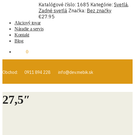
Katalógové číslo:
1685
Kategórie:
Svetlá
,
Zadné svetlá
Značka:
Bez značky
€
27.95
Akciový tovar
Náradie a servis
Kontakt
Blog
€
0.00
0
Obchod:
0911 894 228
info@dev.mebik.sk
27,5″