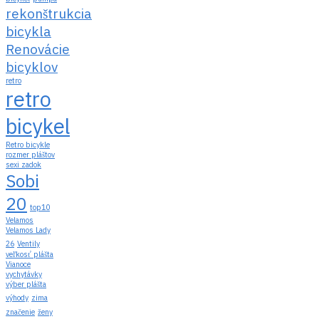
rekonštrukcia
bicykla
Renovácie
bicyklov
retro
retro
bicykel
Retro bicykle
rozmer pláštov
sexi zadok
Sobi
20
top10
Velamos
Velamos Lady
26
Ventily
veľkosť plášta
Vianoce
vychytávky
výber plášta
výhody
zima
značenie
ženy