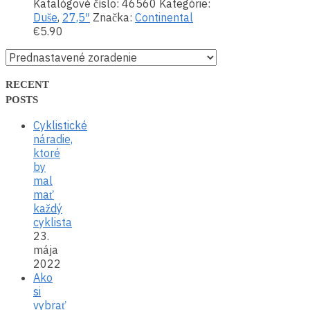
Katalógové číslo:
46560
Kategórie:
Duše
,
27,5″
Značka:
Continental
€
5.90
RECENT
POSTS
Cyklistické
náradie,
ktoré
by
mal
mať
každý
cyklista
23.
mája
2022
Ako
si
vybrať