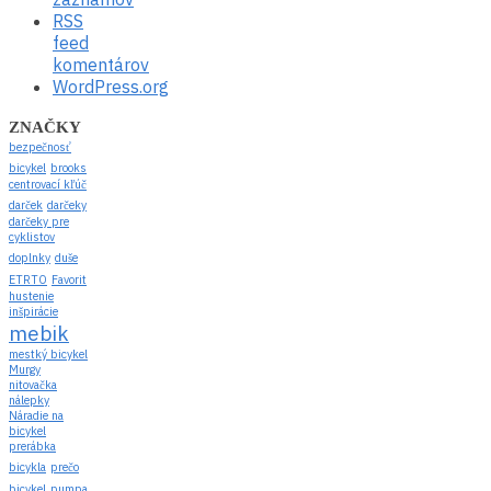
RSS
feed
komentárov
WordPress.org
ZNAČKY
bezpečnosť
bicykel
brooks
centrovací kľúč
darček
darčeky
darčeky pre
cyklistov
doplnky
duše
ETRTO
Favorit
hustenie
inšpirácie
mebik
mestký bicykel
Murgy
nitovačka
nálepky
Náradie na
bicykel
prerábka
bicykla
prečo
bicykel
pumpa