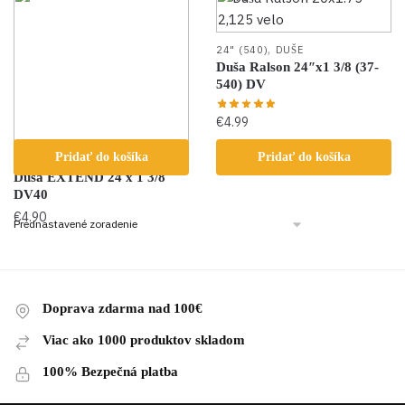
,
24" (540)
DUŠE
Duša Ralson 24″x1 3/8 (37-
540) DV
€
4.99
,
Pridať do košíka
Pridať do košíka
24" (540)
DUŠE
Duša EXTEND 24 x 1 3/8
DV40
€
4.90
Doprava zdarma nad 100€
Viac ako 1000 produktov skladom
100% Bezpečná platba