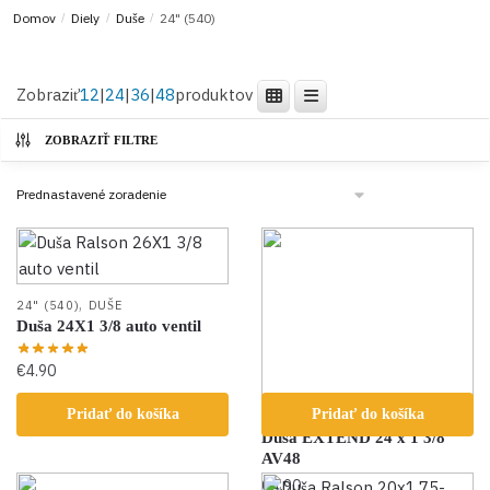
Domov
/
Diely
/
Duše
/
24" (540)
Zobraziť
12
|
24
|
36
|
48
produktov
ZOBRAZIŤ FILTRE
,
24" (540)
DUŠE
Duša 24X1 3/8 auto ventil
€
4.90
,
Pridať do košíka
Pridať do košíka
24" (540)
DUŠE
Duša EXTEND 24 x 1 3/8
AV48
€
4.90